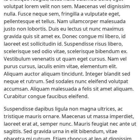
volutpat lorem velit non sem. Maecenas vel dignissim
nulla. Fusce neque sem, fringilla a vulputate eget,
pellentesque et tellus. Nam ullamcorper malesuada
justo non lobortis. Duis eu lectus ut nunc maximus
gravida quis sit amet ex. Donec congue mi libero, id
laoreet est sollicitudin id. Suspendisse risus libero,
scelerisque sed odio vitae, scelerisque bibendum ex.
Vestibulum venenatis ut quam eget cursus. Nam vel
purus cursus, iaculis enim vitae, elementum elit.
Aliquam auctor aliquam tincidunt. Integer blandit sed
neque et rutrum. Sed sodales nunc eleifend volutpat
accumsan. Aliquam malesuada a felis sit amet aliquam.
Curabitur congue faucibus eleifend.
Suspendisse dapibus ligula non magna ultrices, ac
tristique mauris ornare. Maecenas ut massa imperdiet,
laoreet erat at, semper nunc. Mauris feugiat nec ante ut
sagittis. Sed gravida urna in elit bibendum, vitae
pharetra mi rutrum. Etiam rhoncus at leo at dignissim.