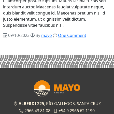
ullamcorper posuere ipsum. Mauris lacinia turpis sed
interdum auctor. Maecenas feugiat vulputate neque,
quis blandit velit congue id. Maecenas pretium nisi id
justo elementum, ut dignissim velit dictum.
Suspendisse vitae faucibus nisi.
09/10/2023
By
mayo
One Comment
ALBERDI 225
, RÍO GALLEGOS, SANTA CRUZ
2966 43 81 08 ·
+54 9 2966 62 1190