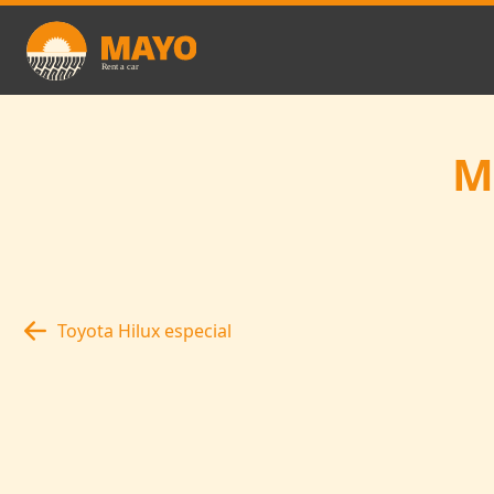
Skip to main content
M
Toyota Hilux especial